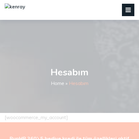
Hesabım
Home
»
Hesabım
[woocommerce_my_account]
RunHR 360’ı 5 hediye kredi ile tüm özellikleri aktif